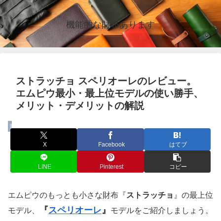
機能的な財布あります
ストラッチョ スペリオーレのレビュー。
エムピウ最小・最上位モデルの使い勝手、
メリット・デメリットの解説
財布
X
Facebook
はてブ
LINE
Pinterest
コピー
エムピウのもっとも小さな財布『
ストラッチョ
』の最上位
『
スペリオーレ
』
モデル、
モデルをご紹介しましょう。