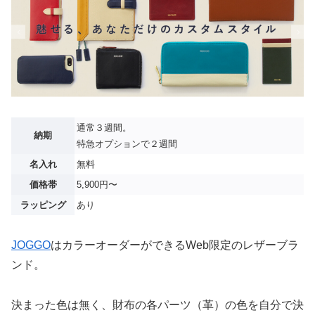
通常３週間。
納期
特急オプションで２週間
名入れ
無料
価格帯
5,900円〜
ラッピング
あり
JOGGO
はカラーオーダーができるWeb限定のレザーブラ
ンド。
決まった色は無く、財布の各パーツ（革）の色を自分で決