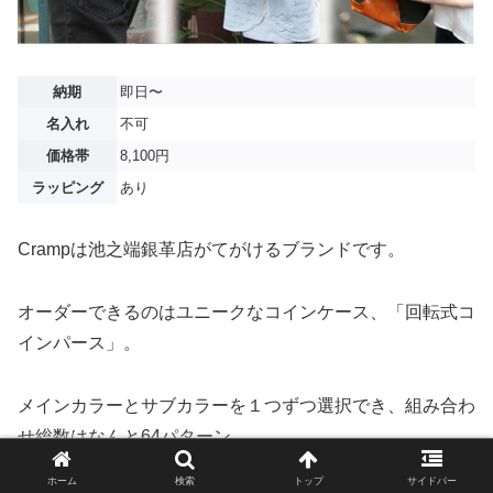
納期
即日〜
名入れ
不可
価格帯
8,100円
ラッピング
あり
Crampは池之端銀革店がてがけるブランドです。
オーダーできるのはユニークなコインケース、「回転式コ
インパース」。
メインカラーとサブカラーを１つずつ選択でき、組み合わ
せ総数はなんと64パターン。
ホーム
検索
トップ
サイドバー