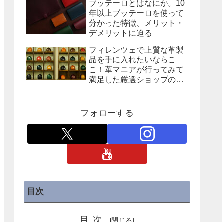
ブッテーロとはなにか。10
年以上ブッテーロを使って
分かった特徴、メリット・
デメリットに迫る
フィレンツェで上質な革製
品を手に入れたいならこ
こ！革マニアが行ってみて
満足した厳選ショップの紹
介
フォローする
目次
目次