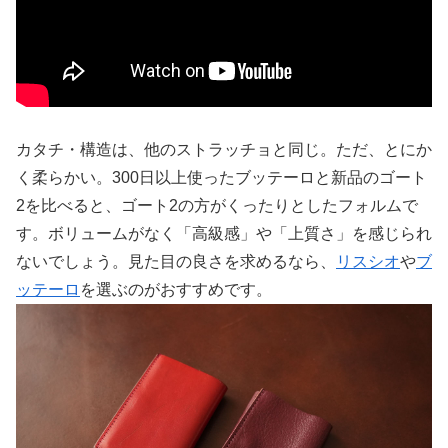
カタチ・構造は、他のストラッチョと同じ。ただ、とにか
く柔らかい。300日以上使ったブッテーロと新品のゴート
2を比べると、ゴート2の方がくったりとしたフォルムで
す。ボリュームがなく「高級感」や「上質さ」を感じられ
ないでしょう。見た目の良さを求めるなら、
リスシオ
や
ブ
ッテーロ
を選ぶのがおすすめです。