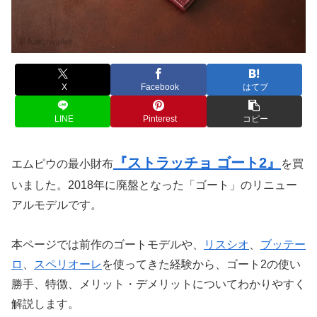
X
Facebook
はてブ
LINE
Pinterest
コピー
『ストラッチョ ゴート2』
エムピウの最小財布
を買
いました。2018年に廃盤となった「ゴート」のリニュー
アルモデルです。
本ページでは前作のゴートモデルや、
リスシオ
、
ブッテー
ロ
、
スペリオーレ
を使ってきた経験から、ゴート2の使い
勝手、特徴、メリット・デメリットについてわかりやすく
解説します。