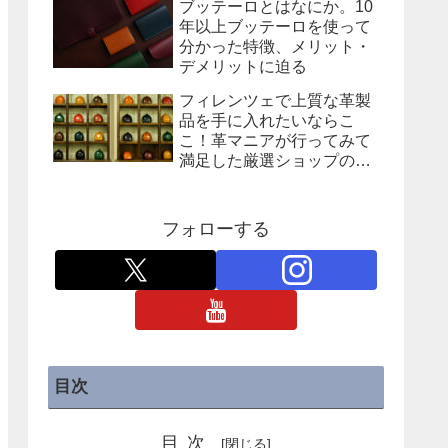
ブッテーロとはなにか。10
年以上ブッテーロを使って
分かった特徴、メリット・
デメリットに迫る
フィレンツェで上質な革製
品を手に入れたいならこ
こ！革マニアが行ってみて
満足した厳選ショップの紹
介
フォローする
目次
目次