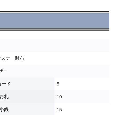
ァスナー財布
ザー
カード
5
お札
10
小銭
15