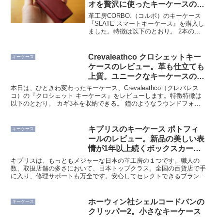
オを贅沢に使ったキーケースの使
い勝手と特徴について
革工房CORBO.（コルボ）のキーケース
『SLATE スマートキーケース』を購入し
ました。特徴は以下のとおり。 2本のカ
ギを収納できる 車のスマートキーにも対
応 CORBO.オリジナルのサークル金具 イ
タリアの革、ミネルバ・リスシオを使用
Crevaleathco クロシェットキー
キーケース
...
ケースのレビュー。革も仕立ても
上質。ユニークなキーケースの使
い勝手にせまる
本日は、ひときわ変わったキーケース、Crevaleathco（クレバレス
コ）の『クロシェット キーケース』をレビューします。特徴特徴は
以下のとおり。 カギ3本を収納できる。 鐘のようなラウンドフォル
ム イタリアレザー、ブリランテを使用 細...
キプリスのキーケース ポトフィ
キーケース
ールのレビュー。新品の美しい表
情が1年以上続くボックスカーフ
の魅力を語る
キプリスは、もっともメジャーな日本の革工房の１つです。職人の
数、取扱店舗の多さにおいて、日本トップクラス。全国の百貨店で手
に入り、修理サポートも万全です。安心してセレクトできるブランド
ですね。社会人であれば、一度は手に取ったことがあるはずで...
ホーウィン社シェルコードバンの
キーケース
クリッパー2。小さなキーケース