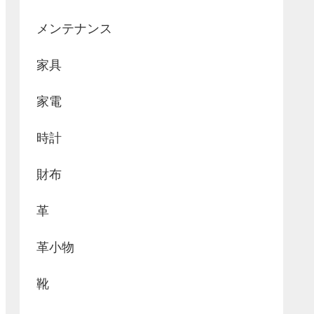
メンテナンス
家具
家電
時計
財布
革
革小物
靴