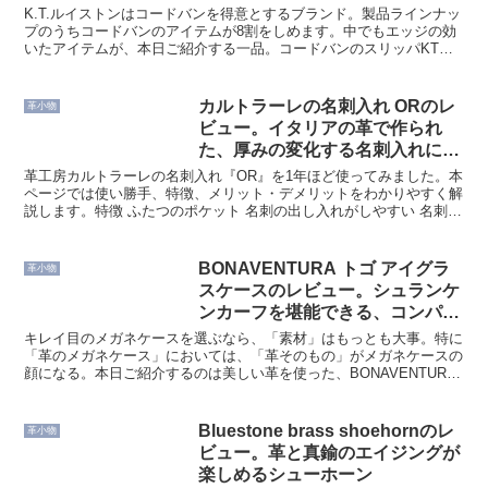
K.T.ルイストンはコードバンを得意とするブランド。製品ラインナッ
プのうちコードバンのアイテムが8割をしめます。中でもエッジの効
いたアイテムが、本日ご紹介する一品。コードバンのスリッパKTW-
190です。本作の履き心地や、特徴に鋭くせまって...
カルトラーレの名刺入れ ORのレ
革小物
ビュー。イタリアの革で作られ
た、厚みの変化する名刺入れにつ
いて
革工房カルトラーレの名刺入れ『OR』を1年ほど使ってみました。本
ページでは使い勝手、特徴、メリット・デメリットをわかりやすく解
説します。特徴 ふたつのポケット 名刺の出し入れがしやすい 名刺の
枚数で厚みが変わる イタリア テンペスティ社の革...
BONAVENTURA トゴ アイグラ
革小物
スケースのレビュー。シュランケ
ンカーフを堪能できる、コンパク
トなメガネケース
キレイ目のメガネケースを選ぶなら、「素材」はもっとも大事。特に
「革のメガネケース」においては、「革そのもの」がメガネケースの
顔になる。本日ご紹介するのは美しい革を使った、BONAVENTURA
のメガネケース、『トゴ アイグラスケース』です。...
Bluestone brass shoehornのレ
革小物
ビュー。革と真鍮のエイジングが
楽しめるシューホーン