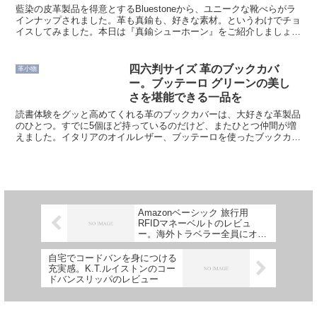
藍染の皮革製品を得意とするBluestoneから、ユニークな靴べらがラ
インナップされました。革も真鍮も、好きな素材。というわけでチョ
イスしてみました。本日は『真鍮シューホーン』をご紹介しましょ
う。特徴は、こんな感じ。 ボディは真鍮 持ち手は...
四六判サイズ 革のブックカバ
革小物
ー。ブッテーロ グリーンの美し
さを堪能できる一品を
読書体験をグッと高めてくれる革のブックカバーは、大好きな革製品
のひとつ。すでに5個ほど持っているのだけど、またひとつ仲間が増
えました。イタリアのオイルレザー、ブッテーロを使ったブックカバ
ーです。四六判のブックカバー四六判（しろくばん）のサイ...
Amazonベーシック 旅行用
RFIDマネーベルトのレビュ
ー。海外トラベラー全員にオス
スメできる一品
自宅でコードバンを身につける
充実感。K.T.ルイストンのコー
ドバンスリッパのレビュー