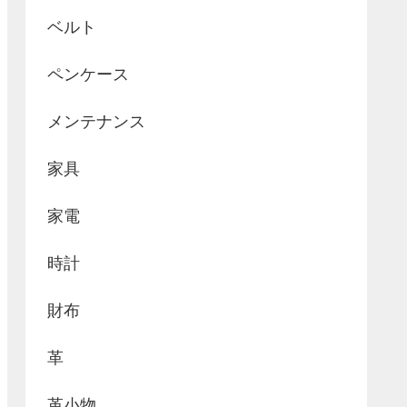
ベルト
ペンケース
メンテナンス
家具
家電
時計
財布
革
革小物