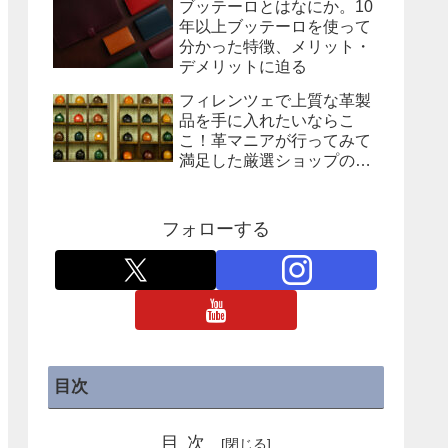
ブッテーロとはなにか。10
年以上ブッテーロを使って
分かった特徴、メリット・
デメリットに迫る
フィレンツェで上質な革製
品を手に入れたいならこ
こ！革マニアが行ってみて
満足した厳選ショップの紹
介
フォローする
目次
目次