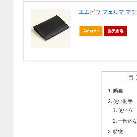
エムピウ フェルマ マチ
Amazon
楽天市場
目
動画
使い勝手
使い方
一般的
特徴