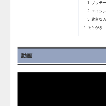
ブッテ
エイジ
豊富な
あとがき
動画