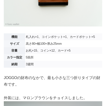
機能
札入れ×1、コインポケット×1、カードポケット×5
サイズ
高さ80×幅100×厚み25mm
容量
お札×15、コイン×12、カード×5
カラー指定
5箇所
納期
3週間
JOGGOの財布のなかで、最も小さな三つ折りタイプの財
布です。
外装には、マロンブラウンをチョイスしました。