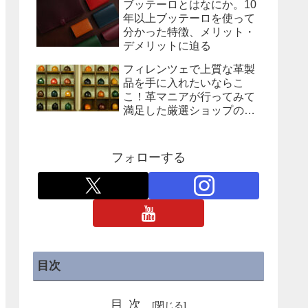
ブッテーロとはなにか。10
年以上ブッテーロを使って
分かった特徴、メリット・
デメリットに迫る
フィレンツェで上質な革製
品を手に入れたいならこ
こ！革マニアが行ってみて
満足した厳選ショップの紹
介
フォローする
目次
目次