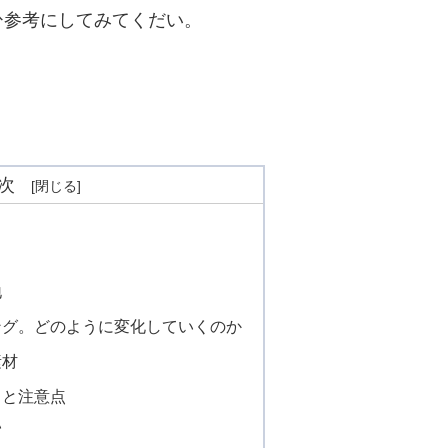
ひ参考にしてみてくだい。
次
地
ング。どのように変化していくのか
素材
トと注意点
い