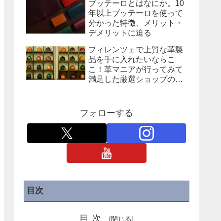
ブッテーロとはなにか。10
年以上ブッテーロを使って
分かった特徴、メリット・
デメリットに迫る
フィレンツェで上質な革製
品を手に入れたいならこ
こ！革マニアが行ってみて
満足した厳選ショップの紹
介
フォローする
目次
目次