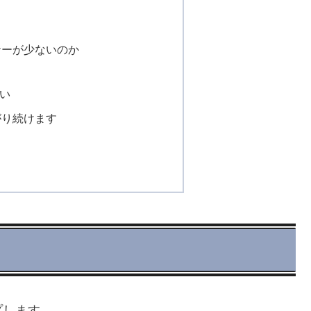
ナーが少ないのか
しい
がり続けます
プします。