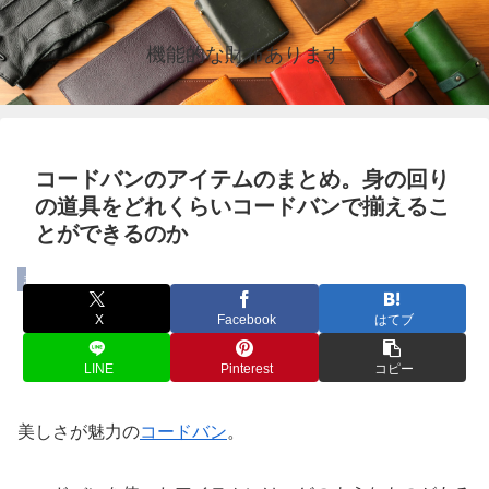
機能的な財布あります
コードバンのアイテムのまとめ。身の回り
の道具をどれくらいコードバンで揃えるこ
とができるのか
まとめ
X
Facebook
はてブ
LINE
Pinterest
コピー
美しさが魅力の
コードバン
。