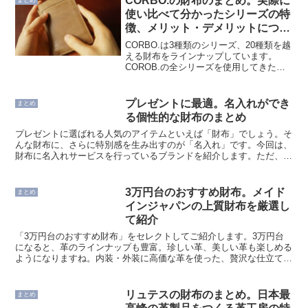
CORBO.の財布のまとめ。実際に
まとめ
使い比べて分かったシリーズの特
徴、メリット・デメリットについ
て解説する
CORBO.は3種類のシリーズ、20種類を越
える財布をラインナップしています。
COROB.の全シリーズを使用してきた財
布マニア・革マニアの視点で、各シリー
ズの特徴、メリット・デメリットについ
てわかりやすく解説します。シリーズラ
プレゼントに最適。名入れができ
まとめ
インナップコル...
る個性的な財布のまとめ
プレゼントに選ばれる人気のアイテムといえば「財布」でしょう。そ
んな財布に、さらに特別感を生み出すのが「名入れ」です。今回は、
財布に名入れサービスを行っているブランドを紹介します。ただ、名
入れができるだけでなく、「喜んでもらえるプレゼント」を...
3万円台のおすすめ財布。メイド
まとめ
インジャパンの上質財布を厳選し
て紹介
「3万円台のおすすめ財布」をセレクトしてご紹介します。3万円台
になると、革のラインナップも豊富。珍しい革、美しい革も楽しめる
ようになりますね。内装・外装に高価な革を使った、贅沢な仕立ても
3万円台から。「30代のバリバリ働く男性も喜ぶ」を切り...
リュテスの財布のまとめ。日本最
まとめ