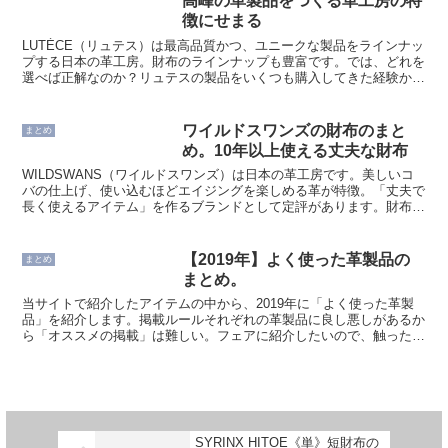
高峰の革製品をつくる革工房の特
徴にせまる
LUTÈCE（リュテス）は最高品質かつ、ユニークな製品をラインナッ
プする日本の革工房。財布のラインナップも豊富です。では、どれを
選べば正解なのか？リュテスの製品をいくつも購入してきた経験か
ら、本ページではリュテスの財布の特徴、メリット・デメ...
ワイルドスワンズの財布のまと
まとめ
め。10年以上使える丈夫な財布
WILDSWANS（ワイルドスワンズ）は日本の革工房です。美しいコ
バの仕上げ、使い込むほどエイジングを楽しめる革が特徴。「丈夫で
長く使えるアイテム」を作るブランドとして定評があります。財布の
ラインナップも豊富。どれを選べば良いか、迷ってしま...
【2019年】よく使った革製品の
まとめ
まとめ。
当サイトで紹介したアイテムの中から、2019年に「よく使った革製
品」を紹介します。掲載ルールそれぞれの革製品に良し悪しがあるか
ら「オススメの掲載」は難しい。フェアに紹介したいので、触った・
使った回数が多いプロダクトを、製品カテゴリごとにピッ...
SYRINX HITOE《単》短財布の