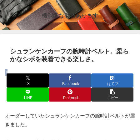
機能的な財布あります
シュランケンカーフの腕時計ベルト。柔ら
かなシボを装着できる楽しさ。
時計
X
Facebook
はてブ
LINE
Pinterest
コピー
オーダーしていたシュランケンカーフの腕時計ベルトが届
きました。