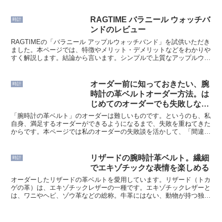
らは「ステッチモデル」。こちらは「フ
ラットモデル」です。両者の特徴やメリ
ット・デメリットなどをわかりやすく解
RAGTIME バラニール ウォッチバ
時計
説します。形について...
ンドのレビュー
RAGTIMEの「バラニール アップルウォッチバンド」を試供いただき
ました。本ページでは、特徴やメリット・デメリットなどをわかりや
すく解説します。結論から言います。シンプルで上質なアップルウォ
ッチバンドを手に入れたいなら、本作はおすすめ度N...
オーダー前に知っておきたい、腕
時計
時計の革ベルトオーダー方法。は
じめてのオーダーでも失敗しない
ポイント
「腕時計の革ベルト」のオーダーは難しいものです。というのも、私
自身、満足するオーダーができるようになるまで、失敗を重ねてきた
からです。本ページでは私のオーダーの失敗談を活かして、「間違い
のない 腕時計革のベルトオーダー方法」を分かりやすく解...
リザードの腕時計革ベルト。繊細
時計
でエキゾチックな表情を楽しめる
オーダーしたリザードの革ベルトを愛用しています。リザード（トカ
ゲの革）は、エキゾチックレザーの一種です。エキゾチックレザーと
は、ワニやヘビ、ゾウ革などの総称。牛革にはない、動物が持つ独特
の表情を活かした革ですね。中でも、リザードの革ベルトは...