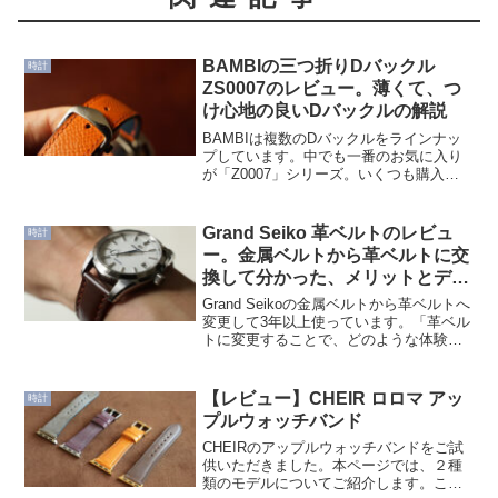
BAMBIの三つ折りDバックル
時計
ZS0007のレビュー。薄くて、つ
け心地の良いDバックルの解説
BAMBIは複数のDバックルをラインナッ
プしています。中でも一番のお気に入り
が「Z0007」シリーズ。いくつも購入し
ています。特徴は以下のとおり。 薄くて
つけ心地がいい ベルトの厚み3〜4mmに
対応 ステンレススチールの光沢仕上げ 高
Grand Seiko 革ベルトのレビュ
時計
すぎな...
ー。金属ベルトから革ベルトに交
換して分かった、メリットとデメ
リット
Grand Seikoの金属ベルトから革ベルトへ
変更して3年以上使っています。「革ベル
トに変更することで、どのような体験が
できるのか」、十分に検証できました。
本ページでは、金属ベルトと革ベルトの
両方を使ってきた視点で、それぞれの特
【レビュー】CHEIR ロロマ アッ
時計
徴、メリッ...
プルウォッチバンド
CHEIRのアップルウォッチバンドをご試
供いただきました。本ページでは、２種
類のモデルについてご紹介します。こち