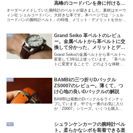
高峰のコードバンを身に付けるメ
リット・デメリットを解説する
オーダーメイドしていた腕時計のベルトが届きました。素材はホーウ
ィン社 シェルコードバン。大好きな革です。本ページでは「シェル
コードバンの腕時計ベルト」の特徴、メリット・デメリットを分かり
やすく解説します。シェルコードバンのベルトを購入検討の...
Grand Seiko 革ベルトのレビュ
時計
ー。金属ベルトから革ベルトに交
換して分かった、メリットとデメ
リット
Grand Seikoの金属ベルトから革ベルトへ
変更して3年以上使っています。「革ベル
トに変更することで、どのような体験が
できるのか」、十分に検証できました。
本ページでは、金属ベルトと革ベルトの
両方を使ってきた視点で、それぞれの特
BAMBIの三つ折りDバックル
時計
徴、メリッ...
ZS0007のレビュー。薄くて、つ
け心地の良いDバックルの解説
BAMBIは複数のDバックルをラインナッ
プしています。中でも一番のお気に入り
が「Z0007」シリーズ。いくつも購入し
ています。特徴は以下のとおり。 薄くて
つけ心地がいい ベルトの厚み3〜4mmに
対応 ステンレススチールの光沢仕上げ 高
シュランケンカーフの腕時計ベル
時計
すぎな...
ト。柔らかなシボを装着できる楽