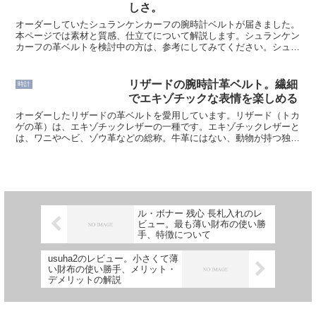
しさ。
オーダーしていたシュランケンカーフの腕時計ベルトが届きました。
本ページでは素材と質感、仕立てについて解説します。シュランケン
カーフの革ベルトを検討中の方は、参考にしてみてください。シュラ
ンケンカーフの革ベルトの魅力シュランケンカーフ（ドイツ...
リザードの腕時計革ベルト。繊細
時計
でエキゾチックな表情を楽しめる
オーダーしたリザードの革ベルトを愛用しています。リザード（トカ
ゲの革）は、エキゾチックレザーの一種です。エキゾチックレザーと
は、ワニやヘビ、ゾウ革などの総称。牛革にはない、動物が持つ独特
の表情を活かした革ですね。中でも、リザードの革ベルトは...
ル・ボナー 残心 長札入れのレ
ビュー。最も薄い財布の使い勝
手、特徴について
usuha2のレビュー。小さくて薄
い財布の使い勝手、メリット・
デメリットの解説