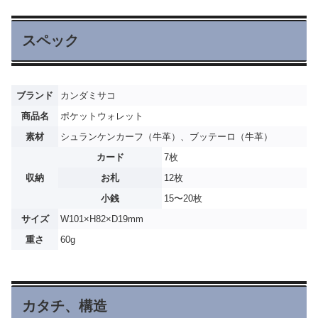
スペック
ブランド
カンダミサコ
商品名
ポケットウォレット
素材
シュランケンカーフ（牛革）、ブッテーロ（牛革）
カード
7枚
収納
お札
12枚
小銭
15〜20枚
サイズ
W101×H82×D19mm
重さ
60g
カタチ、構造