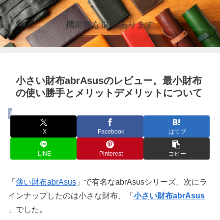
機能的な財布あります
小さい財布abrAsusのレビュー。最小財布
の使い勝手とメリットデメリットについて
財布
X
Facebook
はてブ
LINE
Pinterest
コピー
「
薄い財布abrAsus
」で有名なabrAsusシリーズ。次にラ
インナップしたのは小さな財布、「
小さい財布abrAsus
」でした。