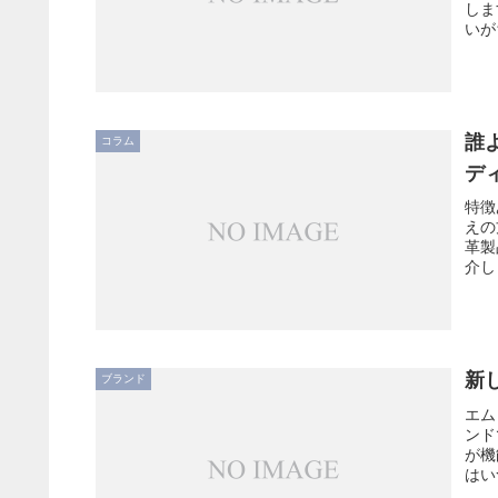
しま
いが
誰
コラム
デ
特徴
えの
革製
介し
新
ブランド
エム
ンド
が機
はい