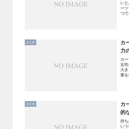
いと
ーツ
つで
カ
まとめ
力
カー
女性
大き
量を
カ
まとめ
的
持ち
いう