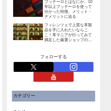
ブッテーロとはなにか。10
年以上ブッテーロを使って
分かった特徴、メリット・
デメリットに迫る
フィレンツェで上質な革製
品を手に入れたいならこ
こ！革マニアが行ってみて
満足した厳選ショップの紹
介
フォローする
カテゴリー