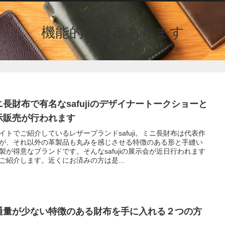
機能的な財布あります
ニ長財布で有名なsafujiのデザイナートークショーと
示販売が行われます
イトでご紹介しているレザーブランドsafuji。ミニ長財布は代表作
が、それ以外の革製品も丸みを感じさせる特徴のある形と手縫い
製が得意なブランドです。そんなsafujiの展示会が近日行われます
ご紹介します。近くにお済みの方は是...
通量が少ない特徴のある財布を手に入れる２つの方