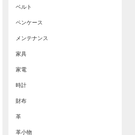
ベルト
ペンケース
メンテナンス
家具
家電
時計
財布
革
革小物