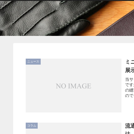
ミ
ニュース
展
当サ
です
の縫
ので
流
コラム