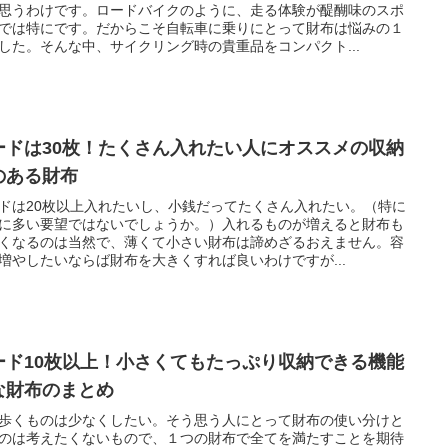
思うわけです。ロードバイクのように、走る体験が醍醐味のスポ
では特にです。だからこそ自転車に乗りにとって財布は悩みの１
した。そんな中、サイクリング時の貴重品をコンパクト...
ードは30枚！たくさん入れたい人にオススメの収納
のある財布
ドは20枚以上入れたいし、小銭だってたくさん入れたい。（特に
に多い要望ではないでしょうか。）入れるものが増えると財布も
くなるのは当然で、薄くて小さい財布は諦めざるおえません。容
増やしたいならば財布を大きくすれば良いわけですが...
ード10枚以上！小さくてもたっぷり収納できる機能
な財布のまとめ
歩くものは少なくしたい。そう思う人にとって財布の使い分けと
のは考えたくないもので、１つの財布で全てを満たすことを期待