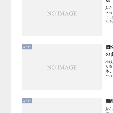
法
財布
らっ
てご
形を
個
まとめ
の
小銭
り寄
難し
ゃれ
機
まとめ
財布