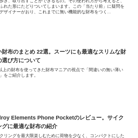
歩き、取り出すことができるもの。その使われ方から考えると、
ふれた形にたどりついてしまいます。この「当たり前」に疑問を
デザイナーがおり、これまでに無い機能的な財布をつく...
い財布のまとめ 22選。スーツにも最適なスリムな財
の選び方について
0以上の財布を使ってきた財布マニアの視点で「間違いの無い薄い
」をご紹介します。
llroy Elements Phone Pocketのレビュー。サイク
ングに最適な財布の紹介
クリングを最大限楽しむために荷物を少なく、コンパクトにした