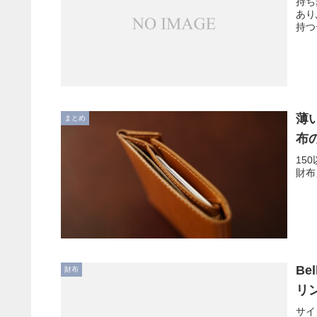
持ち
あり
持つ
薄
まとめ
布
15
財布
Be
財布
リ
サイ