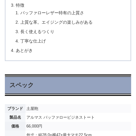
特徴
バッファローレザー特有の上質さ
上質な革。エイジングの楽しみがある
長く使えるつくり
丁寧な仕上げ
あとがき
スペック
ブランド
土屋鞄
製品名
アルマス バッファロービジネストート
価格
66,000円
外寸：縦28.0×横47×最大マチ22.5cm