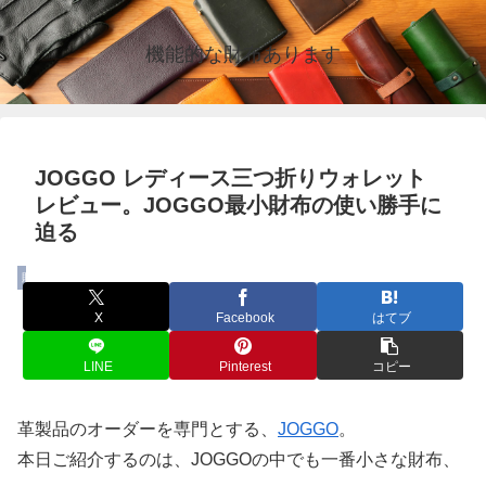
機能的な財布あります
JOGGO レディース三つ折りウォレット
レビュー。JOGGO最小財布の使い勝手に
迫る
財布
X
Facebook
はてブ
LINE
Pinterest
コピー
革製品のオーダーを専門とする、
JOGGO
。
本日ご紹介するのは、JOGGOの中でも一番小さな財布、