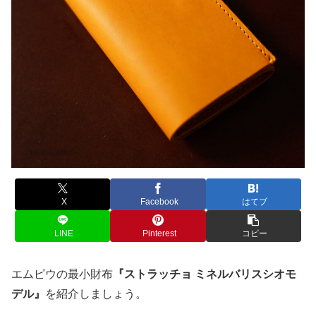
X
Facebook
はてブ
LINE
Pinterest
コピー
エムピウの最小財布
『ストラッチョ ミネルバリスシオモ
デル』
を紹介しましょう。