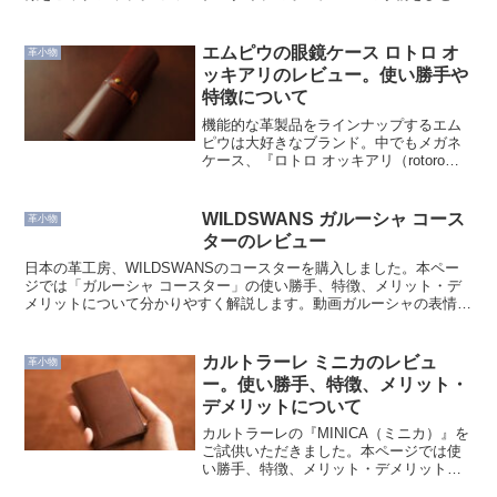
とめにできる バックインバックに丁度いいサイズ感...
エムピウの眼鏡ケース ロトロ オ
革小物
ッキアリのレビュー。使い勝手や
特徴について
機能的な革製品をラインナップするエム
ピウは大好きなブランド。中でもメガネ
ケース、『ロトロ オッキアリ（rotoro
OCCHIALI）』は5年以上使用しているお
気に入りです。本ページでは使い勝手や
特徴、メリット・デメリットについて、
WILDSWANS ガルーシャ コース
革小物
わかりや...
ターのレビュー
日本の革工房、WILDSWANSのコースターを購入しました。本ペー
ジでは「ガルーシャ コースター」の使い勝手、特徴、メリット・デ
メリットについて分かりやすく解説します。動画ガルーシャの表情は
動画のほうが分かりやすいですね。サイズ感、耐水実験...
カルトラーレ ミニカのレビュ
革小物
ー。使い勝手、特徴、メリット・
デメリットについて
カルトラーレの『MINICA（ミニカ）』を
ご試供いただきました。本ページでは使
い勝手、特徴、メリット・デメリットに
ついて分かりやすく解説します。スペッ