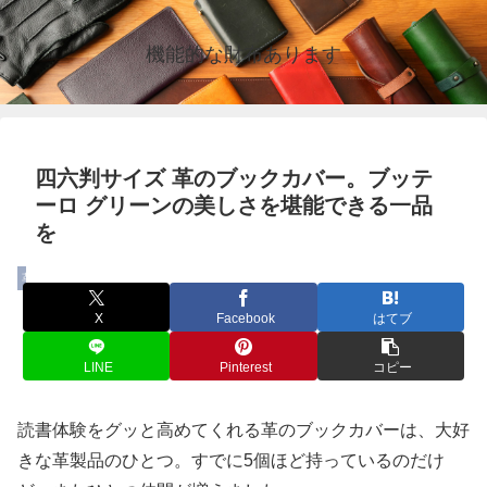
機能的な財布あります
四六判サイズ 革のブックカバー。ブッテ
ーロ グリーンの美しさを堪能できる一品
を
革小物
X
Facebook
はてブ
LINE
Pinterest
コピー
読書体験をグッと高めてくれる革のブックカバーは、大好
きな革製品のひとつ。すでに5個ほど持っているのだけ