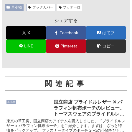
革小物
ブックカバー
ブッテーロ
シェアする
X
Facebook
はてブ
LINE
Pinterest
コピー
関連記事
国立商店 ブライドルレザー ✕ パ
革小物
ラフィン帆布ポーチのレビュー。
トーマスウェアのブライドルレザ
ーを堪能できる小さなカバンの使
東京の革工房、国立商店のアイテムを購入しました。『ブライドルレ
い勝手・特徴
ザー x パラフィン帆布ポーチ』をご紹介します。まずは、ざっと特
徴をピックアップ。 ファスナータイプのポーチ 2〜3の小物をひとま