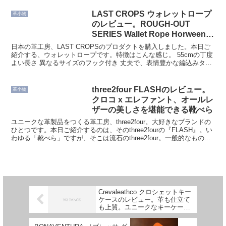
クカタチ、構造手のひらに収まるほどの
サイズ感。「カードケース」でありつ
LAST CROPS ウォレットロープ
革小物
つ、「小さい財布」に...
のレビュー。ROUGH-OUT
SERIES Wallet Rope Horween
Cordovanの特徴にせまる
日本の革工房、LAST CROPSのプロダクトを購入しました。本日ご
紹介する、ウォレットロープです。特徴はこんな感じ。 55cmの丁度
よい長さ 異なるサイズのフック付き 丈夫で、表情豊かな編込みタイ
プ 素材は、ホーウィンシェルコードバンウォ...
three2four FLASHのレビュー。
革小物
クロコ x エレファント、オールレ
ザーの美しさを堪能できる靴べら
ユニークな革製品をつくる革工房、three2four。大好きなブランドの
ひとつです。本日ご紹介するのは、そのthree2fourの『FLASH』。い
わゆる「靴べら」ですが、そこは流石のthree2four。一般的なものと
は異なる、ユニークな...
Crevaleathco クロシェットキー
ケースのレビュー。革も仕立て
も上質。ユニークなキーケース
の使い勝手にせまる