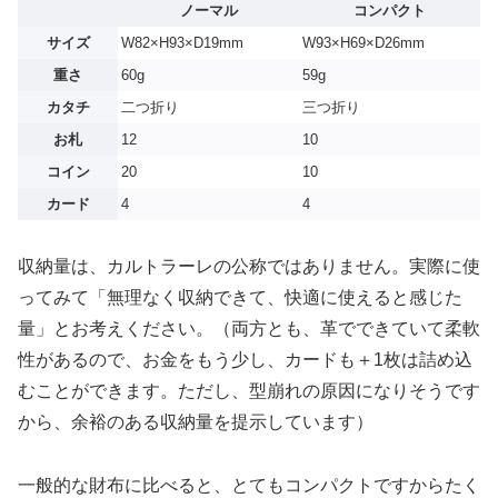
ノーマル
コンパクト
サイズ
W82×H93×D19mm
W93×H69×D26mm
重さ
60g
59g
カタチ
二つ折り
三つ折り
お札
12
10
コイン
20
10
カード
4
4
収納量は、カルトラーレの公称ではありません。実際に使
ってみて「無理なく収納できて、快適に使えると感じた
量」とお考えください。（両方とも、革でできていて柔軟
性があるので、お金をもう少し、カードも＋1枚は詰め込
むことができます。ただし、型崩れの原因になりそうです
から、余裕のある収納量を提示しています）
一般的な財布に比べると、とてもコンパクトですからたく