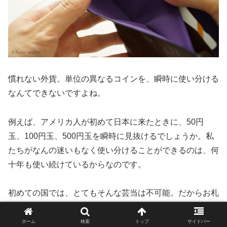
慣れない外貨。単位の異なるコインを、瞬時に使い分ける
なんてできないですよね。
例えば、アメリカ人が初めて日本に来たときに、50円
玉、100円玉、500円玉を瞬時に見抜けるでしょうか。私
たちがなんの迷いもなく使い分けることができるのは、何
十年も使い続けているからなのです。
初めての国では、とてもそんな芸当は不可能。だからお札
を出すことが多くて、どうしてもお釣りでもらう小銭が増
えていく。小銭が多すぎて、選別にも時間がかかる。これ
ホーム
検索
トップ
サイドバー