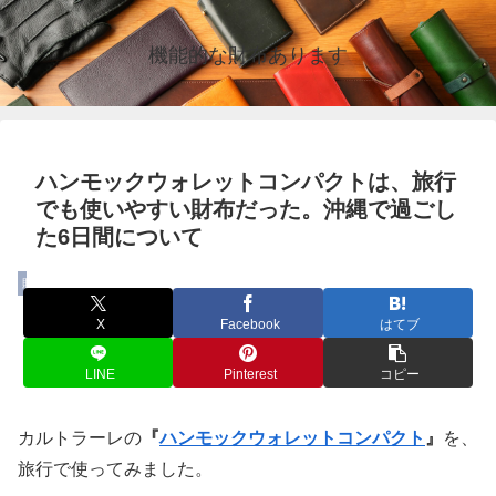
機能的な財布あります
ハンモックウォレットコンパクトは、旅行
でも使いやすい財布だった。沖縄で過ごし
た6日間について
財布
X
Facebook
はてブ
LINE
Pinterest
コピー
カルトラーレの
『
ハンモックウォレットコンパクト
』
を、
旅行で使ってみました。