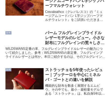
ージアムコードバン L字ジップハ
ーフマルチウォレット
Crevaleathco（クレバレスコ）の『ミュ
ージアムコードバン L字ジップハーフマ
ルチウォレット』をご試供いただきまし
た。本ページでは使い勝手、特徴、メリ
ット・デメリットについて分かりやすく
解説します。スペック取扱いサイトで見
パーム フルグレインブライドル
財布
てみるカタ...
レザーモデルのレビュー。小さな
財布にフルグレインの荒々しさが
宿った逸品
WILDSWANS定番の革、フルグレインブライドルレザーの魅力につ
いて紹介しました。参考：WILDSWANSの新定番、フルグレインブ
ライドルレザーとは何か。本日ご紹介するのは、そのフルグレインブ
ライドルレザーを使った、WILDSWANSのコ...
ストラッチョを5年使ったレビュ
財布
ー｜ブッテーロを中心にミネル
バ・ゴートとの違いを解説
機能的な財布を数多く展開するエムピ
ウ。その中でも、最小・最軽量モデルで
ある「ストラッチョ」は、私自身5年以上
使い続けているお気に入りの財布です。
そのストラッチョに「ブッテーロ」と
「ミネルバ・リスシオ」のモデルが発表
されました。本記事では、実...