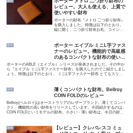
ポーター メトロ 二つ折り財布の
財布
レビュー。大人も使える、上質で
使いやすい財布
ポーターの財布『メトロ 二つ折り財布』
を購入しました。特徴は以下のとおり。
縦に開く、二つ折り財布お札、コインが
使いやすいシボ革の美しく、柔らかな表
情ポーターのロゴが目立たず、大人も使
える本ページではメトロ 二つ折り財布に
ポーター エイブル ミニL字ファス
財布
ついて、使い勝手、特...
ナーのレビュー。機能的で高級感
のあるコンパクトな財布の使い勝
手、特徴、メリット・デメリット
ポーターのABLE（エイブル）シリーズが発表されました。その中か
ら『エイブル ミニL字ファスナー財布』を購入したのでご紹介しまし
ょう。特徴は以下のとおり。 ミニL字ファスナー財布 とてもスリム
で携帯しやすい 財布を開かなくてもカードが使える...
薄くコンパクトな財布。Bellroy
財布
COIN FOLDのレビュー
Bellroy(ベルロイ)はオーストラリアのレザーブランド。薄くてコンパ
クト、機能性の高い財布をリリースしています。今回紹介するのは、
COIN FOLDというモデルの財布。小さい・薄い財布は、今日の財布
のトレンドですが、オーストラリアのブラ...
【レビュー】クレバレスコ ミュ
財布