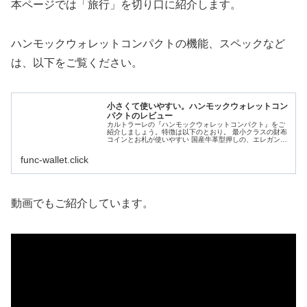
本ページでは「旅行」を切り口に紹介します。
ハンモックウォレットコンパクトの機能、スペックなど
は、以下をご覧ください。
小さくて使いやすい。ハンモックウォレットコン
パクトのレビュー
カルトラーレの『ハンモックウォレットコンパクト』をご
紹介しましょう。特徴は以下のとおり。 最小クラスの財布
コインとお札が使いやすい 国産牛革型押しの、エレガント
な表情 水、キズに強く、ガシガシ使える made in Tokyoの
美しい仕立...
func-wallet.click
動画でもご紹介しています。