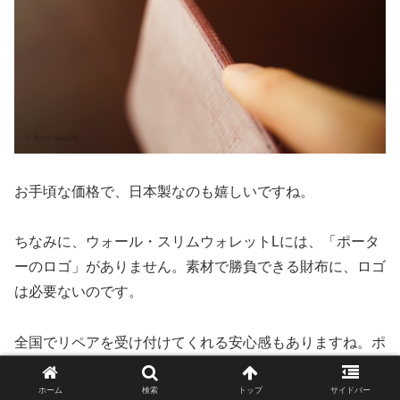
お手頃な価格で、日本製なのも嬉しいですね。
ちなみに、ウォール・スリムウォレットLには、「ポータ
ーのロゴ」がありません。素材で勝負できる財布に、ロゴ
は必要ないのです。
全国でリペアを受け付けてくれる安心感もありますね。ポ
ーターの良さの１つは、何年使ったアイテムでも修理して
くれることです。
ホーム
検索
トップ
サイドバー