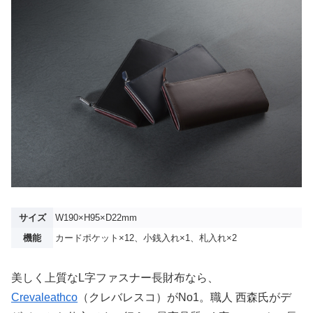
サイズ
W190×H95
×D22mm
機能
カードポケット×12、小銭入れ×1、札入れ×2
美しく上質なL字ファスナー長財布なら、
Crevaleathco
（クレバレスコ）がNo1。職人 西森氏がデ