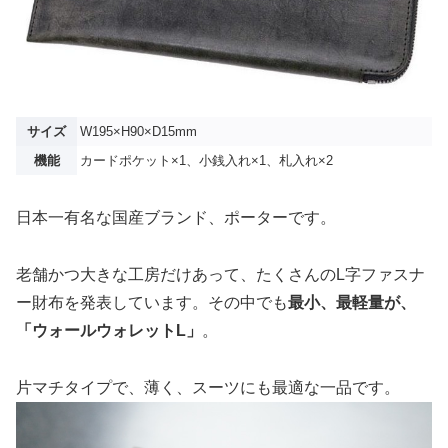
サイズ
W195×H90×D15mm
機能
カードポケット×1、小銭入れ×1、札入れ×2
日本一有名な国産ブランド、ポーターです。
老舗かつ大きな工房だけあって、たくさんのL字ファスナ
ー財布を発表しています。その中でも
最小、最軽量が、
「ウォールウォレットL」
。
片マチタイプで、薄く、スーツにも最適な一品です。