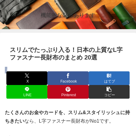
機能的な財布あります
スリムでたっぷり入る！日本の上質なL字
ファスナー長財布のまとめ 20選
まとめ
X
Facebook
はてブ
LINE
Pinterest
コピー
たくさんのお金やカードを、スリム&スタイリッシュに持
ちきたい
なら、L字ファスナー長財布がNo1です。