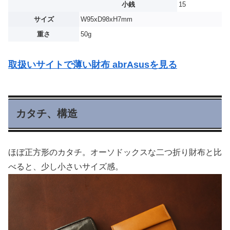
小銭
15
サイズ
W95xD98xH7mm
重さ
50g
取扱いサイトで薄い財布 abrAsusを見る
カタチ、構造
ほぼ正方形のカタチ。オーソドックスな二つ折り財布と比
べると、少し小さいサイズ感。