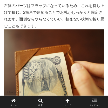
右側のパーツはフラップになっているため、これを持ち上
げて挟む。2箇所で留めることでお札がしっかりと固定さ
れます。面倒ならやらなくていい。挟まない状態で折り畳
むこともできます。
ホーム
検索
トップ
サイドバー
９枚追加しましょう。たくさんおお札を「まとめて収納」