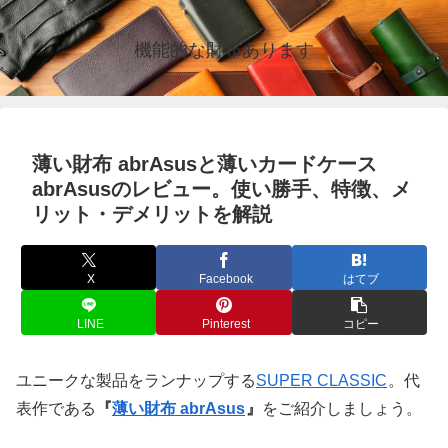
機能的な財布あります
薄い財布 abrAsusと薄いカードケース
abrAsusのレビュー。使い勝手、特徴、メ
リット・デメリットを解説
X
Facebook
はてブ
LINE
Pinterest
コピー
ユニークな製品をランナップする
SUPER CLASSIC
。代
表作である
『
薄い財布 abrAsus
』
をご紹介しましょう。