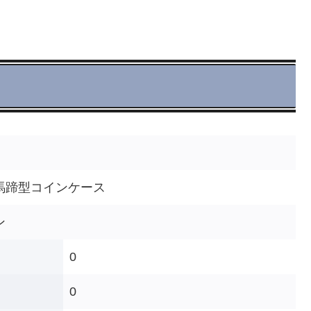
馬蹄型コインケース
ン
0
0