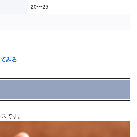
20〜25
見てみる
ースです。