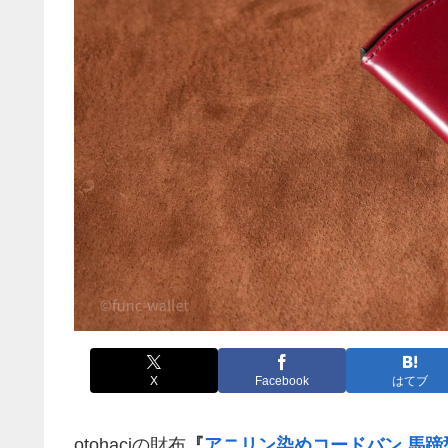
X
Facebook
はてブ
otohaciの財布
『
アニリン染めコードバン 馬蹄