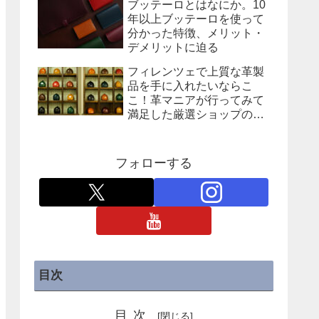
ブッテーロとはなにか。10
年以上ブッテーロを使って
分かった特徴、メリット・
デメリットに迫る
フィレンツェで上質な革製
品を手に入れたいならこ
こ！革マニアが行ってみて
満足した厳選ショップの紹
介
フォローする
目次
目次