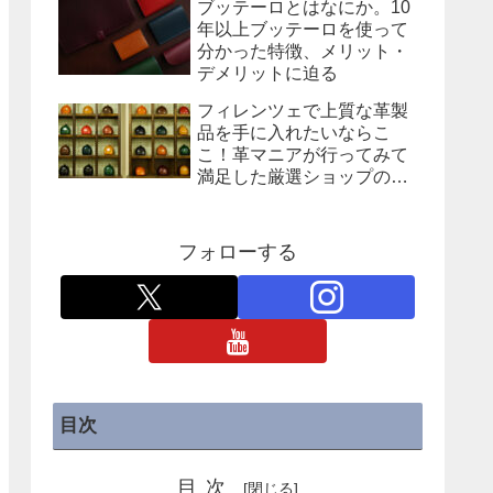
ブッテーロとはなにか。10
年以上ブッテーロを使って
分かった特徴、メリット・
デメリットに迫る
フィレンツェで上質な革製
品を手に入れたいならこ
こ！革マニアが行ってみて
満足した厳選ショップの紹
介
フォローする
目次
目次