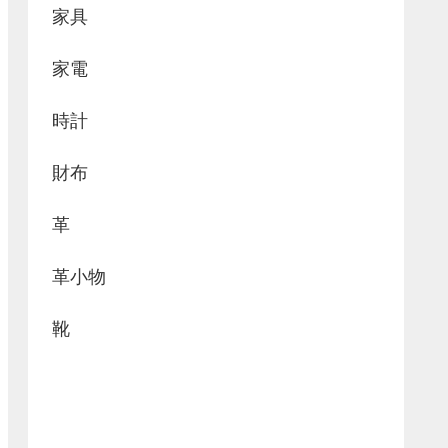
家具
家電
時計
財布
革
革小物
靴