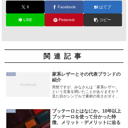
X
Facebook
はてブ
LINE
Pinterest
コピー
関連記事
家系レザーとその代表ブランドの
コラム
紹介
突然ですが、みなさんは「家系レザー」
という言葉を聞いたことがありますか？
見た目がシンプルで素材の良さがダイレ
クトに伝わり、随所に職人のこだわりが
垣間見えるそんなレザーの事を指しま
す。家系レザーは女性誌の編集長がつけ
ブッテーロとはなにか。10年以上
コラム
たネーミング横浜発祥の家系...
ブッテーロを使って分かった特
徴、メリット・デメリットに迫る