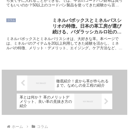
ら安く手に入れることができる。では、中古のコードバン財布は買っ
てもいいのか？50以上のコードバン製品を使ってきた経験から言う
と、中古はおすすめできません。本ページは中古のコードバ...
ミネルバボックスとミネルバスシ
コラム
リオの特徴。日本の革工房が選び
続ける、バダラッシカルロ社の銘
革を使った財布ブランド
ミネルバボックスとミネルバリスシオは、大好きな革。本ページで
は、ミネルバのアイテムを20以上利用してきた経験を活かし、ミネ
ルバの特徴、メリット・デメリット、エイジング。ケア方法など、分
かりやすく解説します。ミネルバについての、ありとあらゆる...
徹底紹介！皮から革が作られる
まで。なめしの全工程の紹介
革とは何か？ 革のメリットデ
メリット、良い革の見抜き方の
紹介
ホーム
コラム