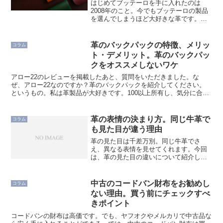
はじめてブッテーロを手に入れたのは
2008年のこと。今でもブッテーロの製品
を選んでしまうほど大好きな革です。本
ページでは、10年以上ブッテーロを愛用
している革マニアの視点で、ブッテーロ
の特長、メリット・デメリット、エイジ
革のバックパックの特徴、メリッ
コラム
ングなどについて分か...
ト・デメリット。革のバックパッ
クをオススメしないワケ
アロー22のレビューを掲載したあと、質問をいただきました。な
ぜ、アロー22なのですか？革のバックパックを紹介してください。
というもの。私は革製品が大好きです。100以上所有し、気分に合わ
せて使い分けているほどに。その道のプロではないけれど、...
革の表情の決まり方。同じ牛革で
コラム
も見た目が違う理由
革の見た目は千差万別。同じ牛革でさ
え、異なる表情を見せてくれます。今回
は、革の見た目の違いについて紹介しま
す。なぜ、同じ牛革で、見た目が変わっ
てくるのかを理解できるようになりま
す。革の見た目や特徴を決める３つの要
中古のコードバン財布をお勧めし
コラム
素大きく関わってくるのは、以...
ない理由。買う前にチェックすべ
きポイント
コードバンの財布は高価です。でも、ヤフオクやメルカリで中古品な