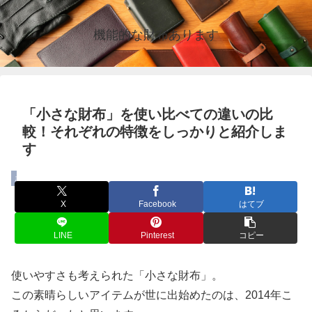
機能的な財布あります
「小さな財布」を使い比べての違いの比
較！それぞれの特徴をしっかりと紹介しま
す
まとめ
X
Facebook
はてブ
LINE
Pinterest
コピー
使いやすさも考えられた「小さな財布」。
この素晴らしいアイテムが世に出始めたのは、2014年こ