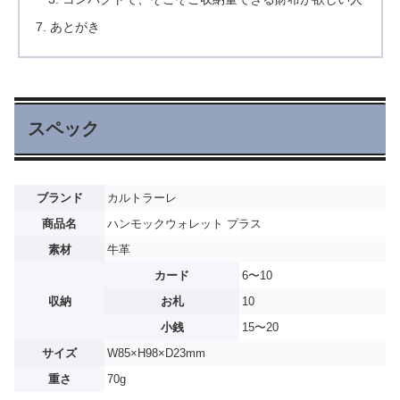
あとがき
スペック
ブランド
カルトラーレ
商品名
ハンモックウォレット プラス
素材
牛革
カード
6〜10
収納
お札
10
小銭
15〜20
サイズ
W85×H98×D23mm
重さ
70g