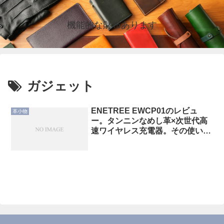
機能的な財布あります
ガジェット
ENETREE EWCP01のレビュ
革小物
ー。タンニンなめし革×次世代高
速ワイヤレス充電器。その使い勝
手に迫る