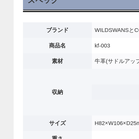
スペック
ブランド
WILDSWANSとC
商品名
kf-003
素材
牛革(サドルアップ
収納
サイズ
H82×W106×D25
重さ
-