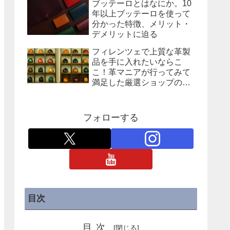
ブッテーロとはなにか。10
年以上ブッテーロを使って
分かった特徴、メリット・
デメリットに迫る
フィレンツェで上質な革製
品を手に入れたいならこ
こ！革マニアが行ってみて
満足した厳選ショップの紹
介
フォローする
目次
目次