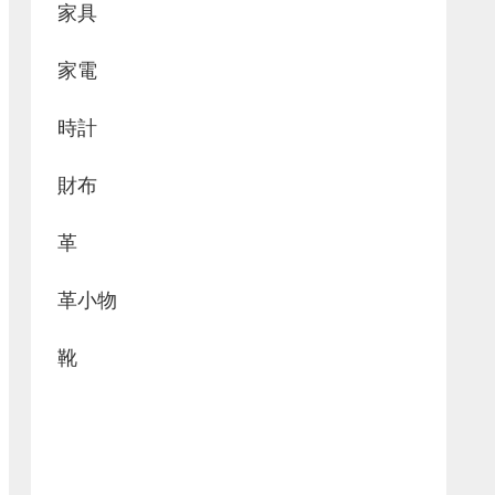
家具
家電
時計
財布
革
革小物
靴