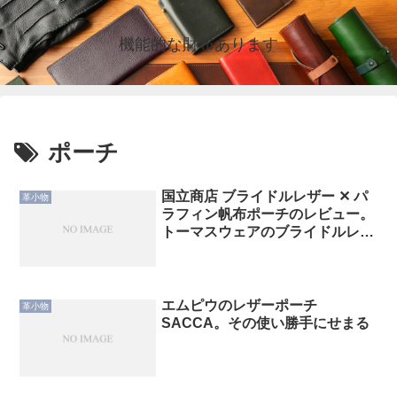
機能的な財布あります
ポーチ
国立商店 ブライドルレザー ✕ パ
革小物
ラフィン帆布ポーチのレビュー。
トーマスウェアのブライドルレザ
ーを堪能できる小さなカバンの使
い勝手・特徴
エムピウのレザーポーチ
革小物
SACCA。その使い勝手にせまる