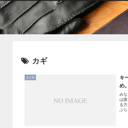
カギ
キ
まとめ
め
みな
は困
る方
ぶら