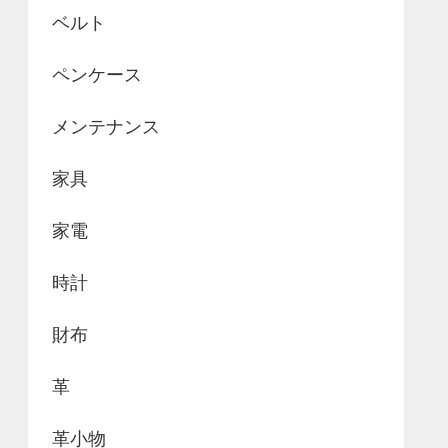
ベルト
ペンケース
メンテナンス
家具
家電
時計
財布
革
革小物