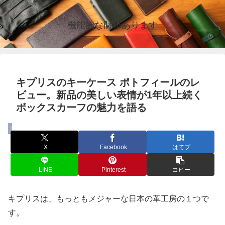
機能的な財布あります
キプリスのキーケース ポトフィールのレ
ビュー。新品の美しい表情が1年以上続く
ボックスカーフの魅力を語る
キーケース
X
Facebook
はてブ
LINE
Pinterest
コピー
キプリスは、もっともメジャーな日本の革工房の１つで
す。