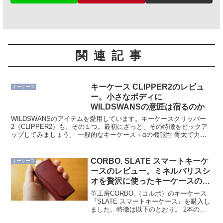
関連記事
キーケース CLIPPER2のレビュ
キーケース
ー。小さなボディに
WILDSWANSの意匠は宿るのか
WILDSWANSのアイテムを愛用しています。キーケースクリッパー
2（CLIPPER2）も、その１つ。最初にざっと、その特徴をピックア
ップしてみましょう。 一般的なキーケース＋αの機能性 骨太で力強
いプロポーション サドルプルアップレザーを...
CORBO. SLATE スマートキーケ
キーケース
ースのレビュー。ミネルバリスシ
オを贅沢に使ったキーケースの使
い勝手と特徴について
革工房CORBO.（コルボ）のキーケース
『SLATE スマートキーケース』を購入し
ました。特徴は以下のとおり。 2本のカ
ギを収納できる 車のスマートキーにも対