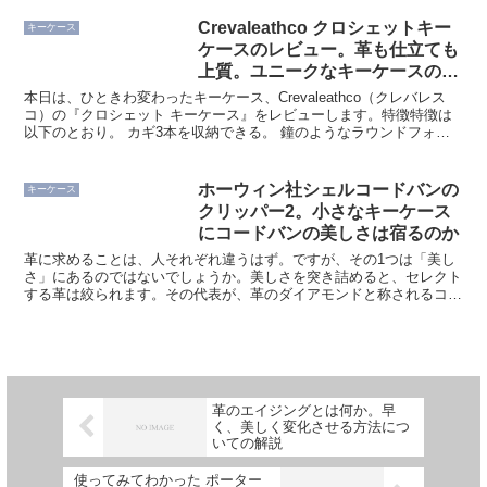
応 CORBO.オリジナルのサークル金具 イ
タリアの革、ミネルバ・リスシオを使用
Crevaleathco クロシェットキー
キーケース
...
ケースのレビュー。革も仕立ても
上質。ユニークなキーケースの使
い勝手にせまる
本日は、ひときわ変わったキーケース、Crevaleathco（クレバレス
コ）の『クロシェット キーケース』をレビューします。特徴特徴は
以下のとおり。 カギ3本を収納できる。 鐘のようなラウンドフォル
ム イタリアレザー、ブリランテを使用 細...
ホーウィン社シェルコードバンの
キーケース
クリッパー2。小さなキーケース
にコードバンの美しさは宿るのか
革に求めることは、人それぞれ違うはず。ですが、その1つは「美し
さ」にあるのではないでしょうか。美しさを突き詰めると、セレクト
する革は絞られます。その代表が、革のダイアモンドと称されるコー
ドバン。中でもホーウィン社のシェルコードバンは、コード...
革のエイジングとは何か。早
く、美しく変化させる方法につ
いての解説
使ってみてわかった ポーター