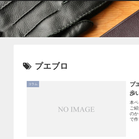
プエブロ
プ
コラム
歩
本ペ
ご紹
のか
で作