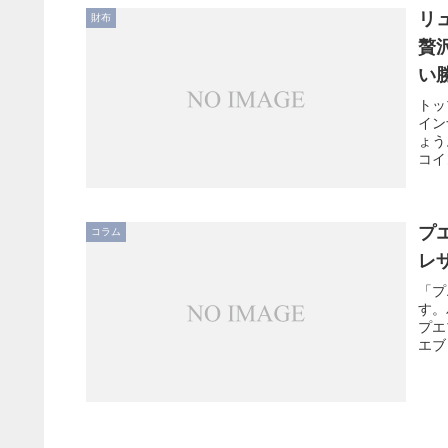
リ
財布
贅
い
トッ
イン
ょう
コイ
プ
コラム
レ
「プ
す。
プエ
エブ