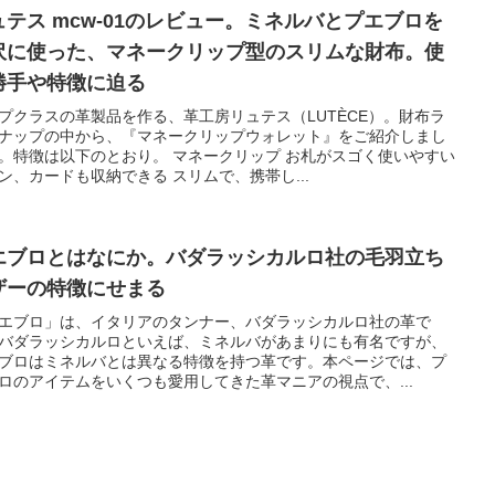
ュテス mcw-01のレビュー。ミネルバとプエブロを
沢に使った、マネークリップ型のスリムな財布。使
勝手や特徴に迫る
プクラスの革製品を作る、革工房リュテス（LUTÈCE）。財布ラ
ナップの中から、『マネークリップウォレット』をご紹介しまし
。特徴は以下のとおり。 マネークリップ お札がスゴく使いやすい
ン、カードも収納できる スリムで、携帯し...
エブロとはなにか。バダラッシカルロ社の毛羽立ち
ザーの特徴にせまる
エブロ」は、イタリアのタンナー、バダラッシカルロ社の革で
バダラッシカルロといえば、ミネルバがあまりにも有名ですが、
ブロはミネルバとは異なる特徴を持つ革です。本ページでは、プ
ロのアイテムをいくつも愛用してきた革マニアの視点で、...