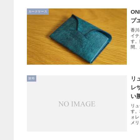
O
カードケース
プ
香川
イテ
す。
間、
リ
財布
レ
い
リュ
す。
ォレ
メリ