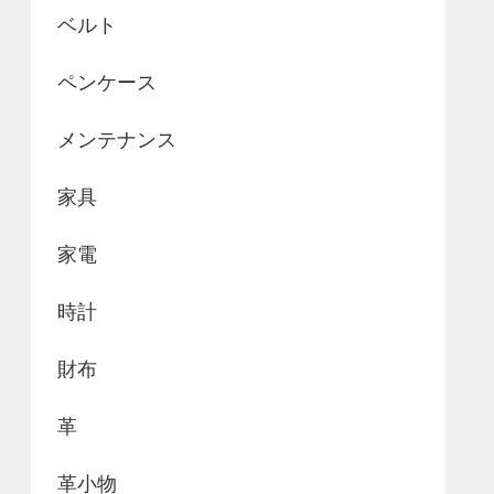
ベルト
ペンケース
メンテナンス
家具
家電
時計
財布
革
革小物