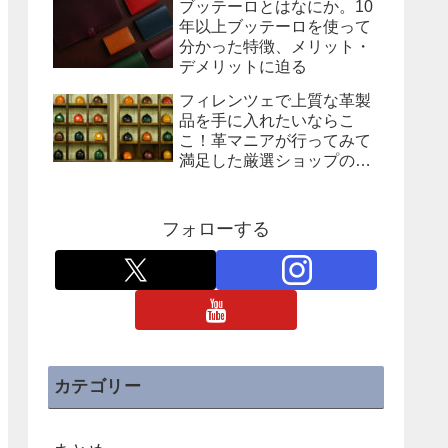
ブッテーロとはなにか。10
年以上ブッテーロを使って
分かった特徴、メリット・
デメリットに迫る
フィレンツェで上質な革製
品を手に入れたいならこ
こ！革マニアが行ってみて
満足した厳選ショップの紹
介
フォローする
カテゴリー